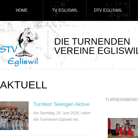
HOME
TV EGLISWIL
DTV EGLISWIL
DIE TURNENDEN
VEREINE EGLISWI
AKTUELL
TURNERABEND
Turnfest Seengen Aktive
Am Samstag, 20. Juni 2026, nahm
der Turnverein Egliswil mit...