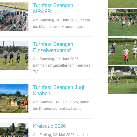
Turnfest Seengen
MR&FR
Am Samstag, 20. Juni 2026, nahm
die Männer- und Frauenriege...
Turnfest Seengen
Einzelwettkampf
Am Samstag, 13. Juni 2026,
nahmen elf Einzelturner:innen des
TV...
Turnfest Seengen Jugi
Knaben
Am Sonntag, 14. Juni 2026, nahm
die Knabenjugi Egliswil am...
Kreiscup 2026
Am Freitag, 22. Mai 2026, fand in