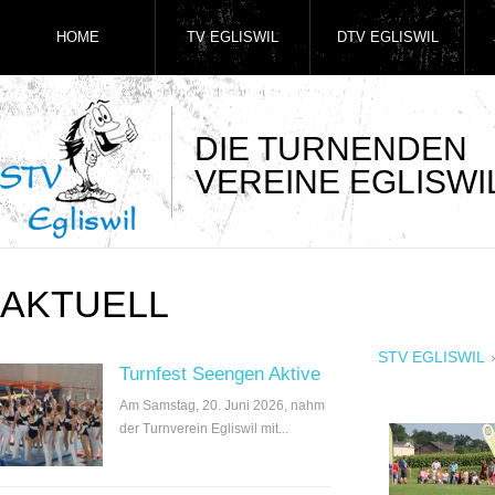
HOME
TV EGLISWIL
DTV EGLISWIL
DIE TURNENDEN
VEREINE EGLISWI
AKTUELL
STV EGLISWIL
Turnfest Seengen Aktive
Am Samstag, 20. Juni 2026, nahm
der Turnverein Egliswil mit...