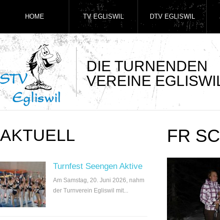
HOME
TV EGLISWIL
DTV EGLISWIL
DIE TURNENDEN
VEREINE EGLISWI
AKTUELL
FR S
Turnfest Seengen Aktive
Am Samstag, 20. Juni 2026, nahm
der Turnverein Egliswil mit...