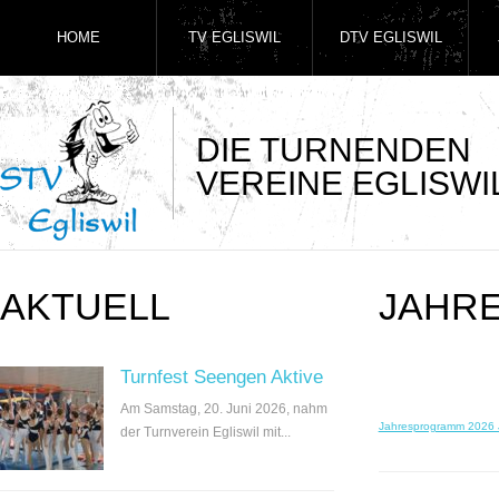
HOME
TV EGLISWIL
DTV EGLISWIL
DIE TURNENDEN
VEREINE EGLISWI
AKTUELL
JAHR
Turnfest Seengen Aktive
Am Samstag, 20. Juni 2026, nahm
Jahresprogramm 2026 
der Turnverein Egliswil mit...