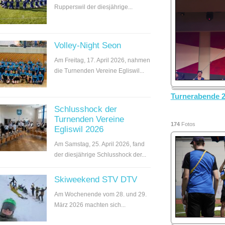
Rupperswil der diesjährige...
Volley-Night Seon
Am Freitag, 17. April 2026, nahmen
die Turnenden Vereine Egliswil...
Turnerabende 
Schlusshock der
Turnenden Vereine
174
Fotos
Egliswil 2026
Am Samstag, 25. April 2026, fand
der diesjährige Schlusshock der...
Skiweekend STV DTV
Am Wochenende vom 28. und 29.
März 2026 machten sich...