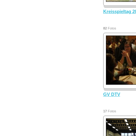
Kreisspieltag 
82
Fotos
GV DTV
17
Fotos