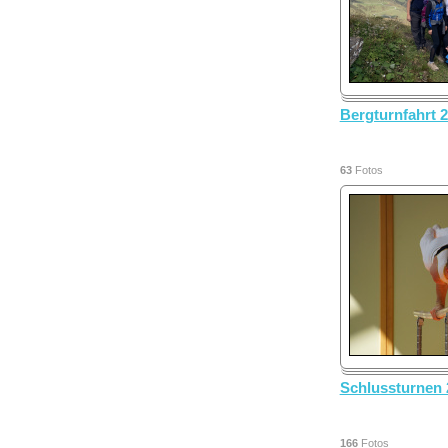
Bergturnfahrt 
63
Fotos
Schlussturnen 
166
Fotos