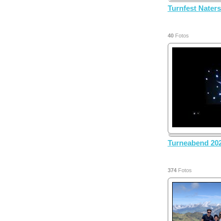
Turnfest Naters
40
Fotos
Turneabend 20
374
Fotos