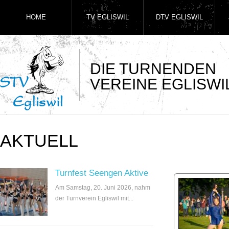
HOME
TV EGLISWIL
DTV EGLISWIL
DIE TURNENDEN
VEREINE EGLISWI
AKTUELL
Turnfest Seengen Aktive
Am Samstag, 20. Juni 2026, nahm
der Turnverein Egliswil mit...