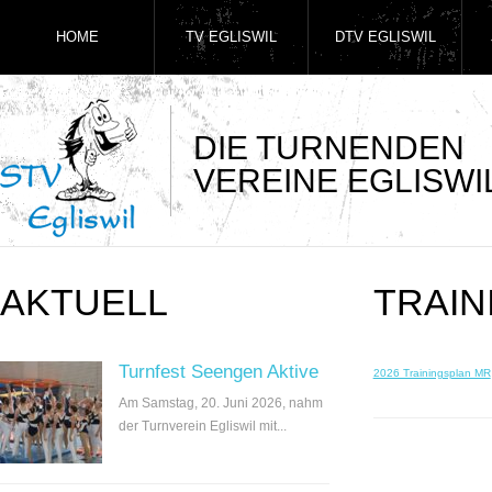
HOME
TV EGLISWIL
DTV EGLISWIL
DIE TURNENDEN
VEREINE EGLISWI
AKTUELL
TRAIN
Turnfest Seengen Aktive
2026 Trainingsplan MR
Am Samstag, 20. Juni 2026, nahm
der Turnverein Egliswil mit...