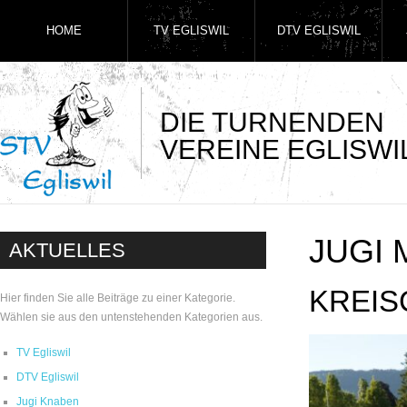
HOME
TV EGLISWIL
DTV EGLISWIL
DIE TURNENDEN
VEREINE EGLISWI
JUGI
AKTUELLES
KREIS
Hier finden Sie alle Beiträge zu einer Kategorie.
Wählen sie aus den untenstehenden Kategorien aus.
TV Egliswil
DTV Egliswil
Jugi Knaben