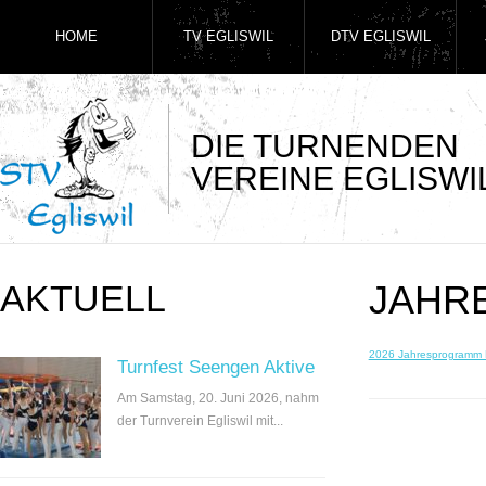
HOME
TV EGLISWIL
DTV EGLISWIL
DIE TURNENDEN
VEREINE EGLISWI
AKTUELL
JAHR
2026 Jahresprogramm
Turnfest Seengen Aktive
Am Samstag, 20. Juni 2026, nahm
der Turnverein Egliswil mit...