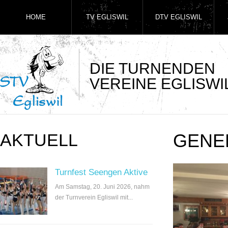
HOME
TV EGLISWIL
DTV EGLISWIL
DIE TURNENDEN
VEREINE EGLISWI
AKTUELL
GENE
Turnfest Seengen Aktive
Am Samstag, 20. Juni 2026, nahm
der Turnverein Egliswil mit...