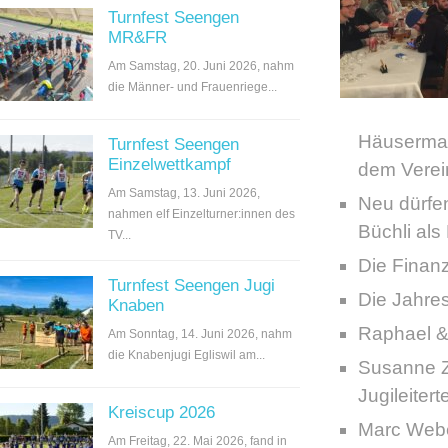
Turnfest Seengen
MR&FR
Am Samstag, 20. Juni 2026, nahm
die Männer- und Frauenriege...
Häusermann
Turnfest Seengen
Einzelwettkampf
dem Verein
Am Samstag, 13. Juni 2026,
Neu dürfen
nahmen elf Einzelturner:innen des
Büchli als
TV...
Die Finan
Turnfest Seengen Jugi
Die Jahres
Knaben
Raphael &
Am Sonntag, 14. Juni 2026, nahm
die Knabenjugi Egliswil am...
Susanne Zü
Jugileiter
Kreiscup 2026
Marc Webe
Am Freitag, 22. Mai 2026, fand in