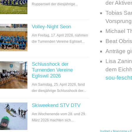
der Aktive
Rupperswil der diesjährige...
Tobias Sa
Vorsprung
Volley-Night Seon
Michael Th
Am Freitag, 17. April 2026, nahmen
Beat Obris
die Turnenden Vereine Egliswil...
Anträge gi
Lisa Zanin
Schlusshock der
dem Eichho
Turnenden Vereine
Egliswil 2026
sou-fescht
Am Samstag, 25. April 2026, fand
der diesjährige Schlusshock der...
Skiweekend STV DTV
Am Wochenende vom 28. und 29.
März 2026 machten sich...
budget
•
finanzenw
•
G