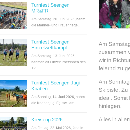
Turnfest Seengen
MR&FR
Am Samstag, 20. Juni 2026, nahm
die Männer- und Frauenriege...
Turnfest Seengen
Am Samstaga
Einzelwettkampf
zusammen vo
Am Samstag, 13. Juni 2026,
wir in Rich
nahmen elf Einzelturner:innen des
feiernd zu g
TV...
Am Sonntagm
Turnfest Seengen Jugi
Knaben
Skipiste. Zu
ideal. Somit
Am Sonntag, 14. Juni 2026, nahm
die Knabenjugi Egliswil am...
hinlegen.
Alles in al
Kreiscup 2026
Am Freitag, 22. Mai 2026, fand in