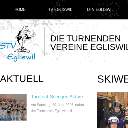
HOME
TV EGLISWIL
DTV EGLISWIL
DIE TURNENDEN
VEREINE EGLISWI
AKTUELL
SKIW
Turnfest Seengen Aktive
Am Samstag, 20. Juni 2026, nahm
der Turnverein Egliswil mit...