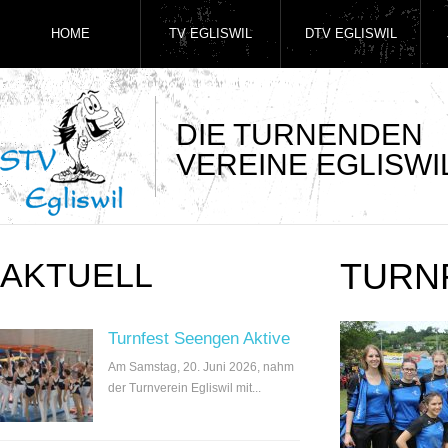
HOME
TV EGLISWIL
DTV EGLISWIL
DIE TURNENDEN
VEREINE EGLISWI
AKTUELL
TURN
Turnfest Seengen Aktive
Am Samstag, 20. Juni 2026, nahm
der Turnverein Egliswil mit...