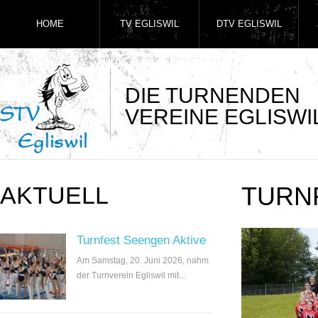
HOME
TV EGLISWIL
DTV EGLISWIL
DIE TURNENDEN
VEREINE EGLISWI
AKTUELL
TURNF
Turnfest Seengen Aktive
Am Samstag, 20. Juni 2026, nahm
der Turnverein Egliswil mit...