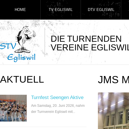
HOME
TV EGLISWIL
DTV EGLISWIL
DIE TURNENDEN
VEREINE EGLISWI
AKTUELL
JMS 
Turnfest Seengen Aktive
Am Samstag, 20. Juni 2026, nahm
der Turnverein Egliswil mit...