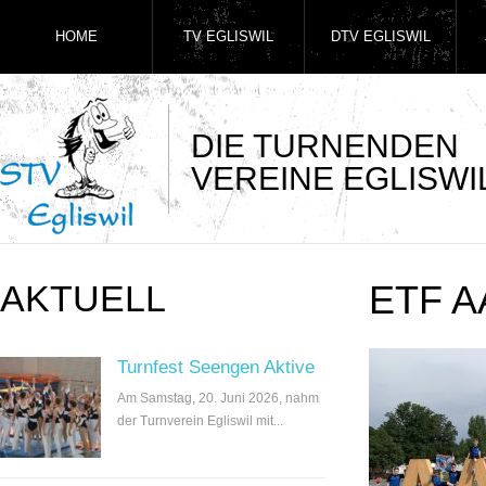
HOME
TV EGLISWIL
DTV EGLISWIL
DIE TURNENDEN
VEREINE EGLISWI
AKTUELL
ETF A
Turnfest Seengen Aktive
Am Samstag, 20. Juni 2026, nahm
der Turnverein Egliswil mit...