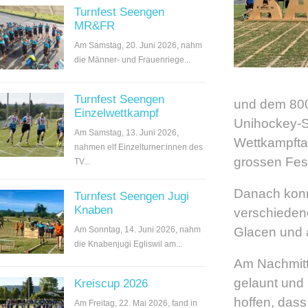
Turnfest Seengen
MR&FR
Am Samstag, 20. Juni 2026, nahm
die Männer- und Frauenriege...
Turnfest Seengen
und dem 800m
Einzelwettkampf
Unihockey-S
Am Samstag, 13. Juni 2026,
Wettkampfta
nahmen elf Einzelturner:innen des
grossen Fes
TV...
Danach konn
Turnfest Seengen Jugi
Knaben
verschiedene
Glacen und 
Am Sonntag, 14. Juni 2026, nahm
die Knabenjugi Egliswil am...
Am Nachmitta
gelaunt und 
Kreiscup 2026
hoffen, dass
Am Freitag, 22. Mai 2026, fand in