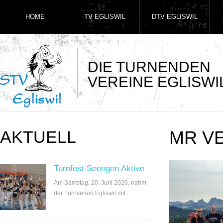
HOME
TV EGLISWIL
DTV EGLISWIL
DIE TURNENDEN
VEREINE EGLISWI
AKTUELL
MR V
Turnfest Seengen Aktive
Am Samstag, 20. Juni 2026, nahm
der Turnverein Egliswil mit...