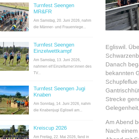
Turnfest Seengen
MR&FR
Am Samstag, 20. Juni 2026, nahm
die Männer- und Frauenriege...
Turnfest Seengen
Egliswil. Üb
Einzelwettkampf
Schwarzenbü
Am Samstag, 13. Juni 2026,
Danach bega
nahmen elf Einzelturner:innen des
bekannten G
TV...
Schupfeflue 
Turnfest Seengen Jugi
Gantrischhüt
Knaben
Strecke geno
Am Sonntag, 14. Juni 2026, nahm
Gelegenheit,
die Knabenjugi Egliswil am...
Am Abend bez
Kreiscup 2026
Nach einem 
Am Freitag, 22. Mai 2026, fand in