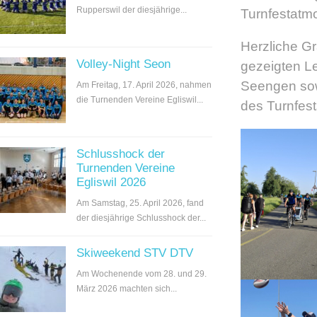
Rupperswil der diesjährige...
Turnfestatm
Herzliche Gr
Volley-Night Seon
gezeigten L
Seengen sowi
Am Freitag, 17. April 2026, nahmen
die Turnenden Vereine Egliswil...
des Turnfest
Schlusshock der
Turnenden Vereine
Egliswil 2026
Am Samstag, 25. April 2026, fand
der diesjährige Schlusshock der...
Skiweekend STV DTV
Am Wochenende vom 28. und 29.
März 2026 machten sich...