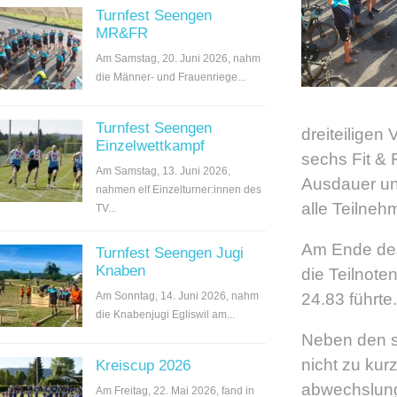
Turnfest Seengen
MR&FR
Am Samstag, 20. Juni 2026, nahm
die Männer- und Frauenriege...
Turnfest Seengen
dreiteiligen
Einzelwettkampf
sechs Fit & 
Am Samstag, 13. Juni 2026,
Ausdauer un
nahmen elf Einzelturner:innen des
alle Teilne
TV...
Am Ende des
Turnfest Seengen Jugi
Knaben
die Teilnote
24.83 führte.
Am Sonntag, 14. Juni 2026, nahm
die Knabenjugi Egliswil am...
Neben den s
nicht zu kur
Kreiscup 2026
abwechslung
Am Freitag, 22. Mai 2026, fand in