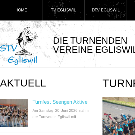
HOME
TV EGLISWIL
DTV EGLISWIL
DIE TURNENDEN
VEREINE EGLISWI
AKTUELL
TURN
Turnfest Seengen Aktive
Am Samstag, 20. Juni 2026, nahm
der Turnverein Egliswil mit...