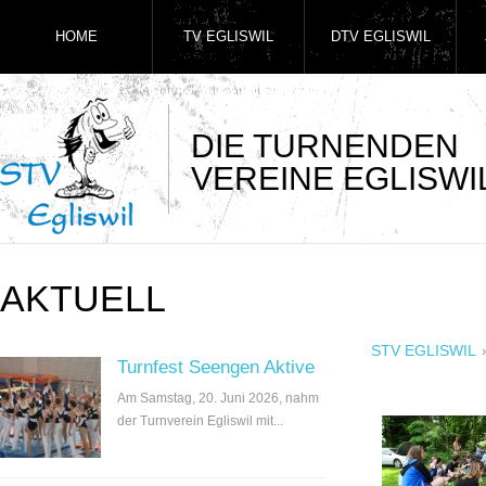
HOME
TV EGLISWIL
DTV EGLISWIL
DIE TURNENDEN
VEREINE EGLISWI
AKTUELL
STV EGLISWIL
Turnfest Seengen Aktive
Am Samstag, 20. Juni 2026, nahm
der Turnverein Egliswil mit...