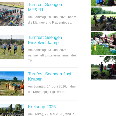
Turnfest Seengen
MR&FR
Am Samstag, 20. Juni 2026, nahm
die Männer- und Frauenriege...
Turnfest Seengen
Einzelwettkampf
Am Samstag, 13. Juni 2026,
nahmen elf Einzelturner:innen des
TV...
Turnfest Seengen Jugi
Knaben
Am Sonntag, 14. Juni 2026, nahm
die Knabenjugi Egliswil am...
Kreiscup 2026
Am Freitag, 22. Mai 2026, fand in