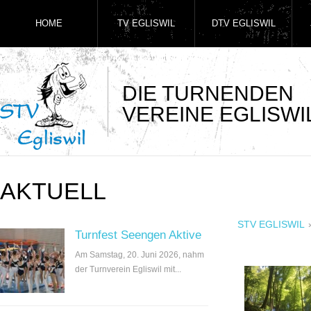
HOME
TV EGLISWIL
DTV EGLISWIL
DIE TURNENDEN
VEREINE EGLISWI
AKTUELL
STV EGLISWIL
Turnfest Seengen Aktive
Am Samstag, 20. Juni 2026, nahm
der Turnverein Egliswil mit...