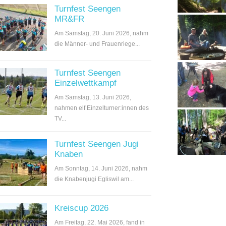
Turnfest Seengen
MR&FR
Am Samstag, 20. Juni 2026, nahm
die Männer- und Frauenriege...
Turnfest Seengen
Einzelwettkampf
Am Samstag, 13. Juni 2026,
nahmen elf Einzelturner:innen des
TV...
Turnfest Seengen Jugi
Knaben
Am Sonntag, 14. Juni 2026, nahm
die Knabenjugi Egliswil am...
Kreiscup 2026
Am Freitag, 22. Mai 2026, fand in