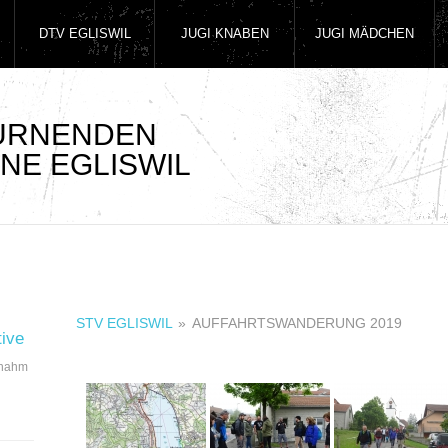
DTV EGLISWIL
JUGI KNABEN
JUGI MÄDCHEN
TURNENDEN
NE EGLISWIL
STV EGLISWIL
»
AUFFAHRTSWANDERUNG 2019
tive
 nahm