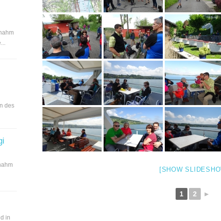
 nahm
..
en des
gi
 nahm
[SHOW SLIDESHO
1
2
►
d in