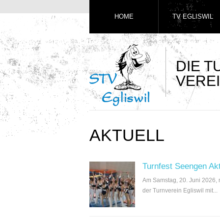
HOME
TV EGLISWIL
DIE 
VEREI
AKTUELL
Turnfest Seengen Ak
Am Samstag, 20. Juni 2026,
der Turnverein Egliswil mit...