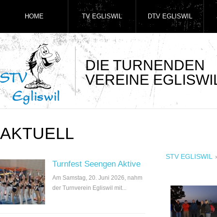
HOME
TV EGLISWIL
DTV EGLISWIL
DIE TURNENDEN
VEREINE EGLISWI
AKTUELL
STV EGLISWIL
Turnfest Seengen Aktive
Am Samstag, 20. Juni 2026, nahm
der Turnverein Egliswil mit...