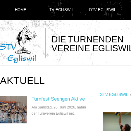
HOME
TV EGLISWIL
DTV EGLISWIL
DIE TURNENDEN
VEREINE EGLISWI
AKTUELL
STV EGLISWIL
Turnfest Seengen Aktive
Am Samstag, 20. Juni 2026, nahm
der Turnverein Egliswil mit...