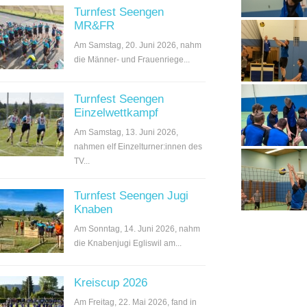
Turnfest Seengen
MR&FR
Am Samstag, 20. Juni 2026, nahm
die Männer- und Frauenriege...
Turnfest Seengen
Einzelwettkampf
Am Samstag, 13. Juni 2026,
nahmen elf Einzelturner:innen des
TV...
Turnfest Seengen Jugi
Knaben
Am Sonntag, 14. Juni 2026, nahm
die Knabenjugi Egliswil am...
Kreiscup 2026
Am Freitag, 22. Mai 2026, fand in