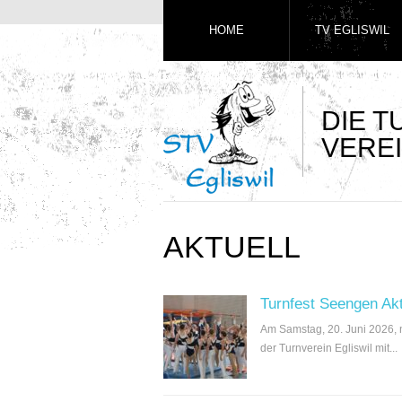
HOME
TV EGLISWIL
DIE 
VEREI
AKTUELL
Turnfest Seengen Ak
Am Samstag, 20. Juni 2026,
der Turnverein Egliswil mit...