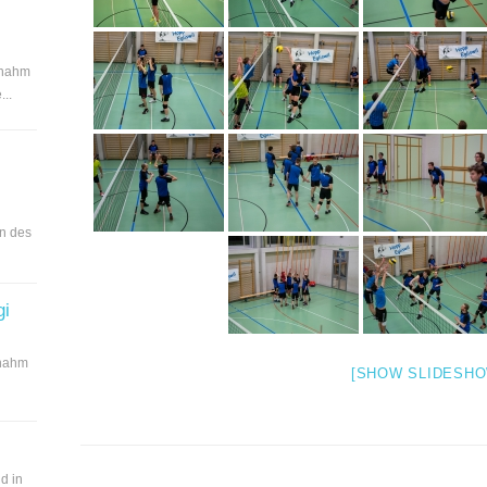
 nahm
..
en des
gi
 nahm
[SHOW SLIDESHO
d in