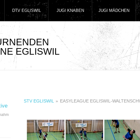
DTV EGLISWIL
JUGI KNABEN
JUGI MÄDCHEN
TURNENDEN
NE EGLISWIL
STV EGLISWIL
»
EASYLEAGUE EGLISWIL-WALTENSCH
tive
 nahm