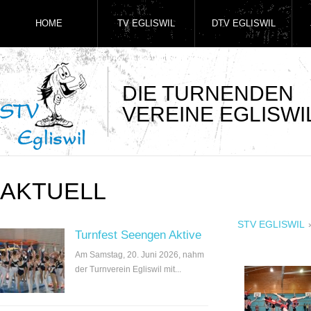
HOME
TV EGLISWIL
DTV EGLISWIL
DIE TURNENDEN
VEREINE EGLISWI
AKTUELL
STV EGLISWIL
Turnfest Seengen Aktive
Am Samstag, 20. Juni 2026, nahm
der Turnverein Egliswil mit...