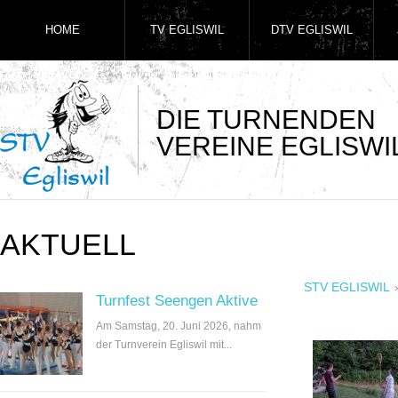
HOME
TV EGLISWIL
DTV EGLISWIL
DIE TURNENDEN
VEREINE EGLISWI
AKTUELL
STV EGLISWIL
Turnfest Seengen Aktive
Am Samstag, 20. Juni 2026, nahm
der Turnverein Egliswil mit...