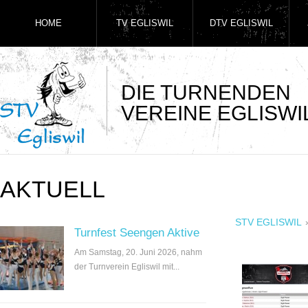
HOME
TV EGLISWIL
DTV EGLISWIL
DIE TURNENDEN
VEREINE EGLISWI
AKTUELL
STV EGLISWIL
Turnfest Seengen Aktive
Am Samstag, 20. Juni 2026, nahm
der Turnverein Egliswil mit...