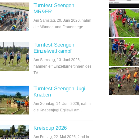
Turnfest Seengen
MR&FR
Am Samstag, 20. Juni 2026, nahm
die Männer- und Frauenriege...
Turnfest Seengen
Einzelwettkampf
Am Samstag, 13. Juni 2026,
nahmen elf Einzelturner:innen des
TV...
Turnfest Seengen Jugi
Knaben
Am Sonntag, 14. Juni 2026, nahm
die Knabenjugi Egliswil am...
Kreiscup 2026
Am Freitag, 22. Mai 2026, fand in