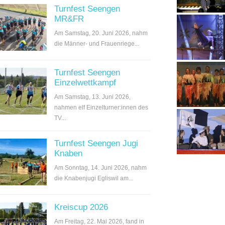
Turnfest Seengen
MR&FR
Am Samstag, 20. Juni 2026, nahm
die Männer- und Frauenriege...
Turnfest Seengen
Einzelwettkampf
Am Samstag, 13. Juni 2026,
nahmen elf Einzelturner:innen des
TV...
Turnfest Seengen Jugi
Knaben
Am Sonntag, 14. Juni 2026, nahm
die Knabenjugi Egliswil am...
Kreiscup 2026
Am Freitag, 22. Mai 2026, fand in