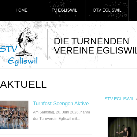
HOME
TV EGLISWIL
DTV EGLISWIL
DIE TURNENDEN
VEREINE EGLISWI
AKTUELL
STV EGLISWIL
Turnfest Seengen Aktive
Am Samstag, 20. Juni 2026, nahm
der Turnverein Egliswil mit...