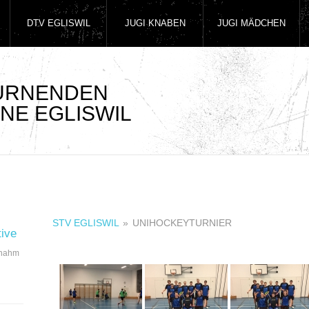
DTV EGLISWIL
JUGI KNABEN
JUGI MÄDCHEN
TURNENDEN
NE EGLISWIL
STV EGLISWIL
»
UNIHOCKEYTURNIER
tive
 nahm