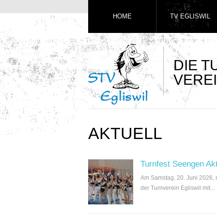
HOME
TV EGLISWIL
DIE 
VEREI
AKTUELL
Turnfest Seengen Ak
Am Samstag, 20. Juni 2026,
der Turnverein Egliswil mit...