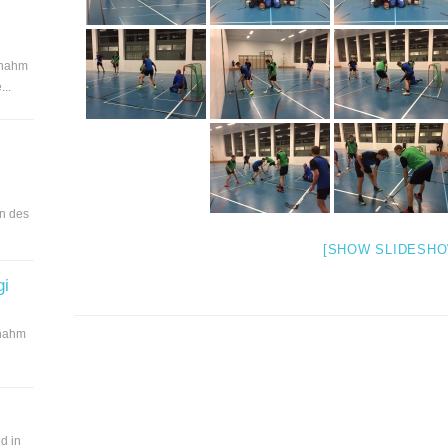
 nahm
..
en des
[SHOW SLIDESHO
gi
 nahm
d in