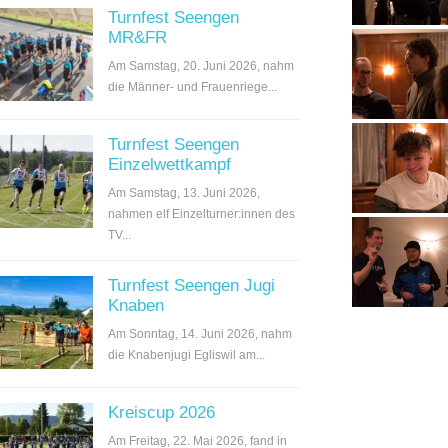
Turnfest Seengen
MR&FR
Am Samstag, 20. Juni 2026, nahm
die Männer- und Frauenriege...
Turnfest Seengen
Einzelwettkampf
Am Samstag, 13. Juni 2026,
nahmen elf Einzelturner:innen des
TV...
Turnfest Seengen Jugi
Knaben
Am Sonntag, 14. Juni 2026, nahm
die Knabenjugi Egliswil am...
Kreiscup 2026
Am Freitag, 22. Mai 2026, fand in