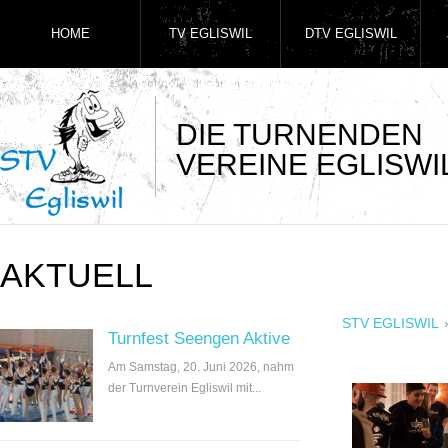
HOME
TV EGLISWIL
DTV EGLISWIL
DIE TURNENDEN
VEREINE EGLISWI
AKTUELL
STV EGLISWIL
Turnfest Seengen Aktive
Am Samstag, 20. Juni 2026, nahm
der Turnverein Egliswil mit...