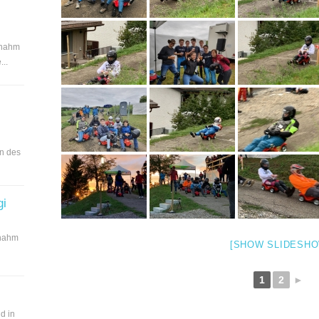
 nahm
..
en des
gi
 nahm
[SHOW SLIDESHO
1
2
►
d in