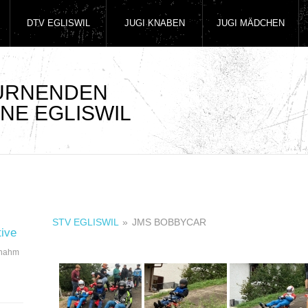
DTV EGLISWIL
JUGI KNABEN
JUGI MÄDCHEN
TURNENDEN
NE EGLISWIL
STV EGLISWIL
»
JMS BOBBYCAR
tive
 nahm