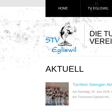
HOME
TV EGLISWIL
DIE 
VEREI
AKTUELL
Turnfest Seengen Ak
Am Samstag, 20. Juni 2026,
der Turnverein Egliswil mit...