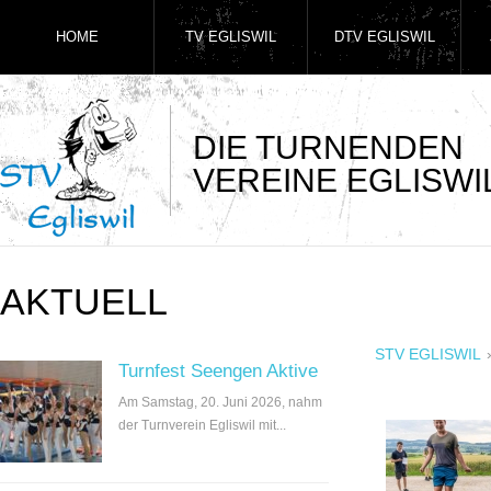
HOME
TV EGLISWIL
DTV EGLISWIL
DIE TURNENDEN
VEREINE EGLISWI
AKTUELL
STV EGLISWIL
Turnfest Seengen Aktive
Am Samstag, 20. Juni 2026, nahm
der Turnverein Egliswil mit...