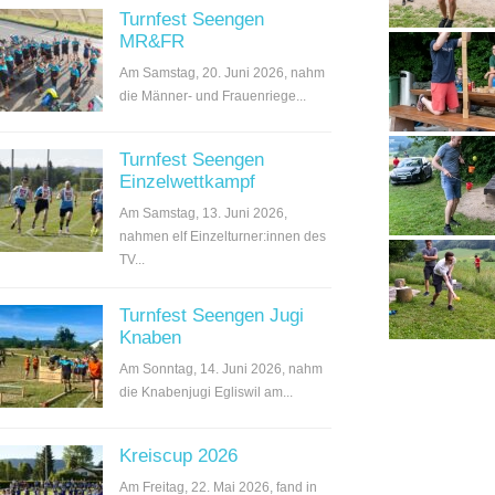
Turnfest Seengen
MR&FR
Am Samstag, 20. Juni 2026, nahm
die Männer- und Frauenriege...
Turnfest Seengen
Einzelwettkampf
Am Samstag, 13. Juni 2026,
nahmen elf Einzelturner:innen des
TV...
Turnfest Seengen Jugi
Knaben
Am Sonntag, 14. Juni 2026, nahm
die Knabenjugi Egliswil am...
Kreiscup 2026
Am Freitag, 22. Mai 2026, fand in