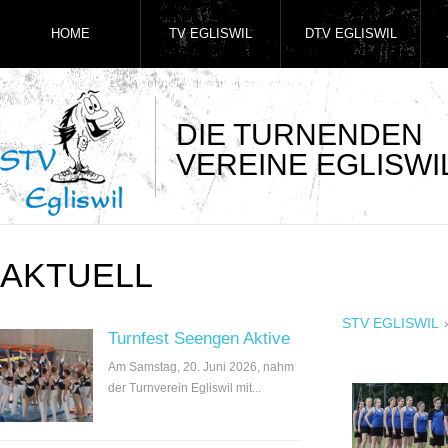
HOME
TV EGLISWIL
DTV EGLISWIL
DIE TURNENDEN
VEREINE EGLISWI
AKTUELL
STV EGLISWIL
Turnfest Seengen Aktive
Am Samstag, 20. Juni 2026, nahm
der Turnverein Egliswil mit...