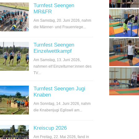
Turnfest Seengen
MR&FR
Am Samstag, 20. Juni 2026, nahm
die Männer- und Frauenriege...
Turnfest Seengen
Einzelwettkampf
Am Samstag, 13. Juni 2026,
nahmen elf Einzelturner:innen des
TV...
Turnfest Seengen Jugi
Knaben
Am Sonntag, 14. Juni 2026, nahm
die Knabenjugi Egliswil am...
Kreiscup 2026
Am Freitag, 22. Mai 2026, fand in