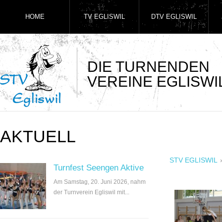
HOME
TV EGLISWIL
DTV EGLISWIL
DIE TURNENDEN
VEREINE EGLISWI
AKTUELL
STV EGLISWIL
Turnfest Seengen Aktive
Am Samstag, 20. Juni 2026, nahm
der Turnverein Egliswil mit...