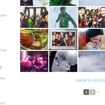
 nahm
..
en des
gi
 nahm
[SHOW SLIDESHO
1
2
►
d in