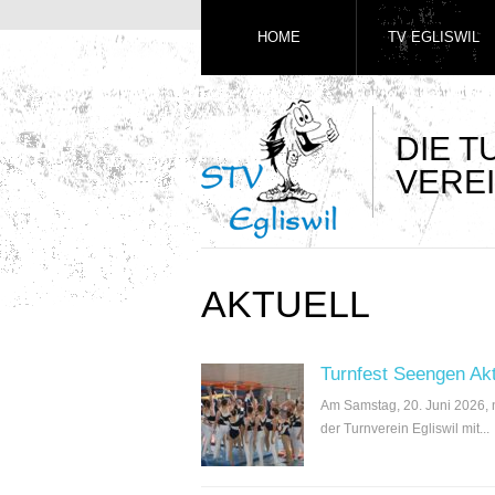
HOME
TV EGLISWIL
DIE 
VEREI
AKTUELL
Turnfest Seengen Ak
Am Samstag, 20. Juni 2026,
der Turnverein Egliswil mit...