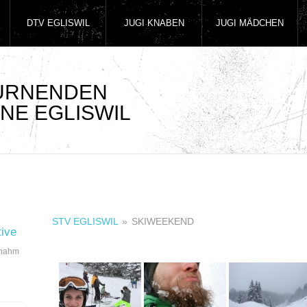
DTV EGLISWIL
JUGI KNABEN
JUGI MÄDCHEN
TURNENDEN
NE EGLISWIL
STV EGLISWIL
»
SKIWEEKEND
tive
 nahm