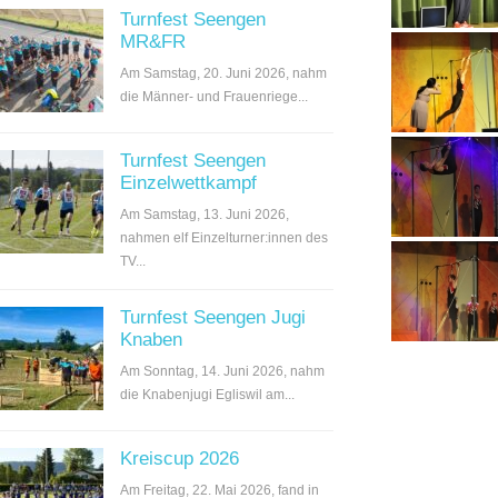
Turnfest Seengen
MR&FR
Am Samstag, 20. Juni 2026, nahm
die Männer- und Frauenriege...
Turnfest Seengen
Einzelwettkampf
Am Samstag, 13. Juni 2026,
nahmen elf Einzelturner:innen des
TV...
Turnfest Seengen Jugi
Knaben
Am Sonntag, 14. Juni 2026, nahm
die Knabenjugi Egliswil am...
Kreiscup 2026
Am Freitag, 22. Mai 2026, fand in