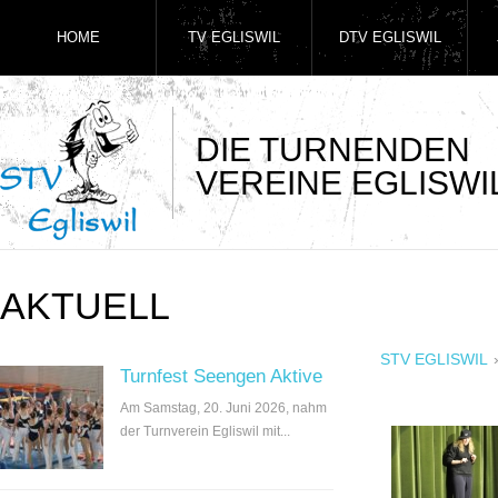
HOME
TV EGLISWIL
DTV EGLISWIL
DIE TURNENDEN
VEREINE EGLISWI
AKTUELL
STV EGLISWIL
Turnfest Seengen Aktive
Am Samstag, 20. Juni 2026, nahm
der Turnverein Egliswil mit...