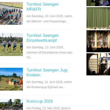
Turnfest Seengen
MR&FR
Am Samstag, 20. Juni 2026, nahm
die Männer- und Frauenriege...
Turnfest Seengen
Einzelwettkampf
Am Samstag, 13. Juni 2026,
nahmen elf Einzelturner:innen des
TV...
Turnfest Seengen Jugi
Knaben
Am Sonntag, 14. Juni 2026, nahm
die Knabenjugi Egliswil am...
Kreiscup 2026
Am Freitag, 22. Mai 2026, fand in