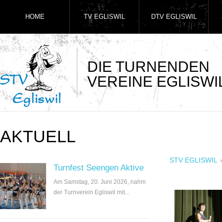
HOME
TV EGLISWIL
DTV EGLISWIL
DIE TURNENDEN
VEREINE EGLISWI
AKTUELL
STV EGLISWIL
Turnfest Seengen Aktive
Am Samstag, 20. Juni 2026, nahm
der Turnverein Egliswil mit...