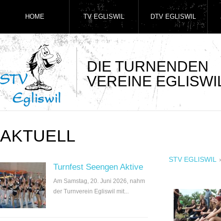
HOME
TV EGLISWIL
DTV EGLISWIL
DIE TURNENDEN
VEREINE EGLISWI
AKTUELL
STV EGLISWIL
Turnfest Seengen Aktive
Am Samstag, 20. Juni 2026, nahm
der Turnverein Egliswil mit...