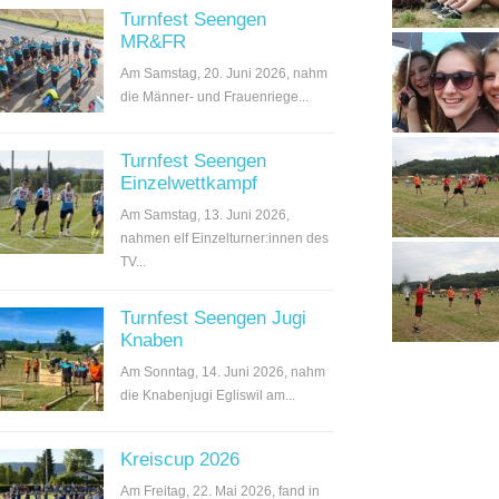
Turnfest Seengen
MR&FR
Am Samstag, 20. Juni 2026, nahm
die Männer- und Frauenriege...
Turnfest Seengen
Einzelwettkampf
Am Samstag, 13. Juni 2026,
nahmen elf Einzelturner:innen des
TV...
Turnfest Seengen Jugi
Knaben
Am Sonntag, 14. Juni 2026, nahm
die Knabenjugi Egliswil am...
Kreiscup 2026
Am Freitag, 22. Mai 2026, fand in