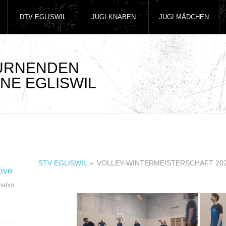
DTV EGLISWIL
JUGI KNABEN
JUGI MÄDCHEN
TURNENDEN
NE EGLISWIL
STV EGLISWIL
»
VOLLEY-WINTERMEISTERSCHAFT 20
tive
 nahm