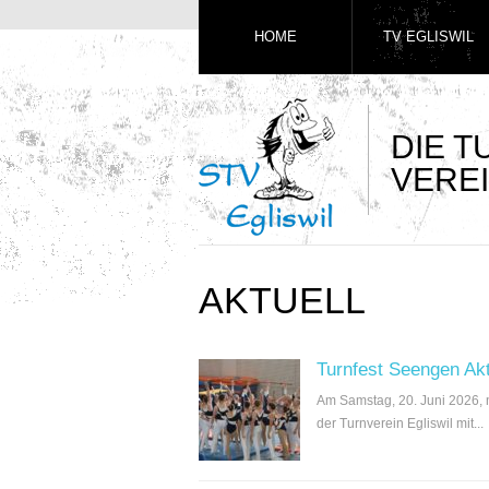
HOME
TV EGLISWIL
DIE 
VEREI
AKTUELL
Turnfest Seengen Ak
Am Samstag, 20. Juni 2026,
der Turnverein Egliswil mit...