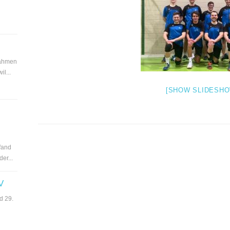
nahmen
l...
[SHOW SLIDESHO
fand
er...
V
d 29.