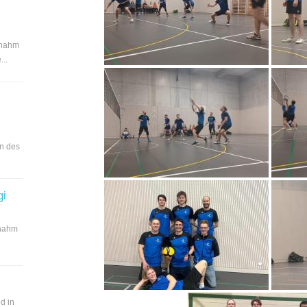
 nahm
..
en des
gi
 nahm
d in