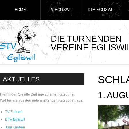
HOME
TV EGLISWIL
DTV EGLISWIL
DIE TURNENDEN
VEREINE EGLISWI
SCHL
AKTUELLES
1. AUG
Hier finden Sie alle Beiträge zu einer Kategorie.
Wählen sie aus den untenstehenden Kategorien aus.
TV Egliswil
DTV Egliswil
Jugi Knaben