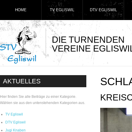
HOME
TV EGLISWIL
DTV EGLISWIL
DIE TURNENDEN
VEREINE EGLISWI
SCHL
AKTUELLES
KREIS
Hier finden Sie alle Beiträge zu einer Kategorie.
Wählen sie aus den untenstehenden Kategorien aus.
TV Egliswil
DTV Egliswil
Jugi Knaben