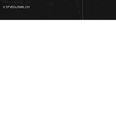
© STVEGLISWIL.CH