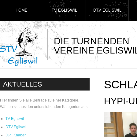
HOME
TV EGLISWIL
DTV EGLISWIL
DIE TURNENDEN
VEREINE EGLISWI
SCHL
AKTUELLES
HYPI-
Hier finden Sie alle Beiträge zu einer Kategorie.
Wählen sie aus den untenstehenden Kategorien aus.
TV Egliswil
DTV Egliswil
Jugi Knaben