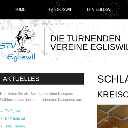
HOME
TV EGLISWIL
DTV EGLISWIL
DIE TURNENDEN
VEREINE EGLISWI
SCHL
AKTUELLES
KREISC
Hier finden Sie alle Beiträge zu einer Kategorie.
Wählen sie aus den untenstehenden Kategorien aus.
TV Egliswil
DTV Egliswil
Jugi Knaben