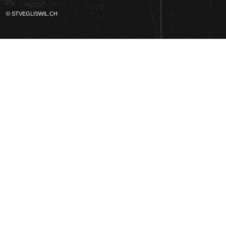
© STVEGLISWIL.CH