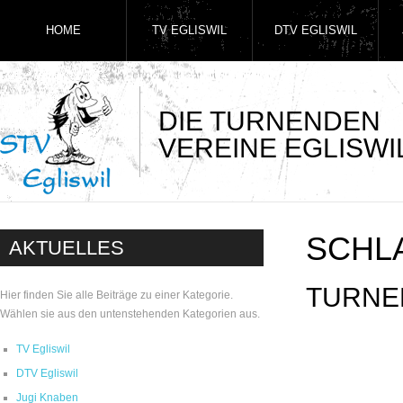
HOME
TV EGLISWIL
DTV EGLISWIL
DIE TURNENDEN
VEREINE EGLISWI
SCHL
AKTUELLES
TURNE
Hier finden Sie alle Beiträge zu einer Kategorie.
Wählen sie aus den untenstehenden Kategorien aus.
TV Egliswil
DTV Egliswil
Jugi Knaben