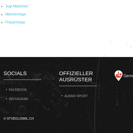
Jugi Mädchen
Männerriege
Frauenriege
SOCIALS
OFFIZIELLER
AUSRÜSTER
FACEBOOK
ALBANI SPORT
INSTAGRAM
© STVEGLISWIL.CH