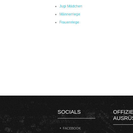
Jugi Mädchen
Männerriege
Frauenriege
SOCIALS
OFFIZI
AUSRÜ
FACEBOOK