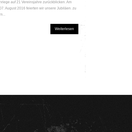
nriege auf 21 Vereinsjahre zurückblicken. Am
07. August 2016 feierten wir unsere Jubiläen. zu
n...
Weiterlesen