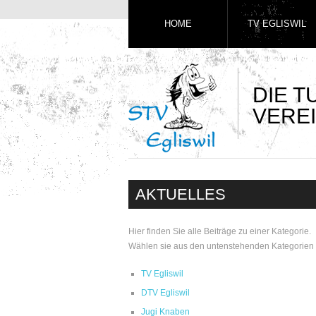
HOME
TV EGLISWIL
DIE 
VEREI
AKTUELLES
Hier finden Sie alle Beiträge zu einer Kategorie.
Wählen sie aus den untenstehenden Kategorien 
TV Egliswil
DTV Egliswil
Jugi Knaben