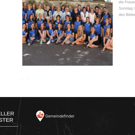
die Fraue
Sonntag, 
den Bilder
ELLER
STER