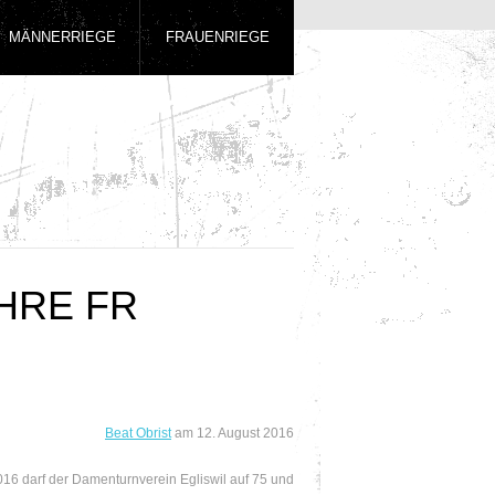
MÄNNERRIEGE
FRAUENRIEGE
AHRE FR
Beat Obrist
am
12. August 2016
016 darf der Damenturnverein Egliswil auf 75 und