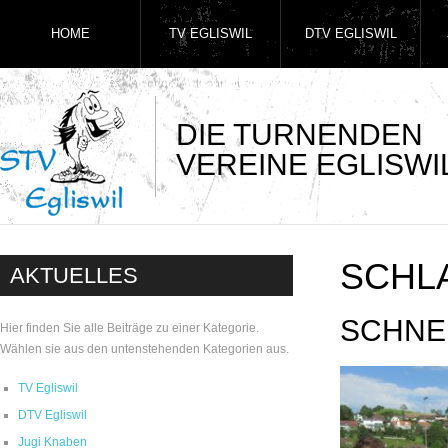
HOME
TV EGLISWIL
DTV EGLISWIL
DIE TURNENDEN
VEREINE EGLISWI
SCHL
AKTUELLES
SCHNE
Hier finden Sie alle Beiträge zu einer Kategorie.
Wählen sie aus den untenstehenden Kategorien aus.
TV Egliswil
DTV Egliswil
Jugi Knaben