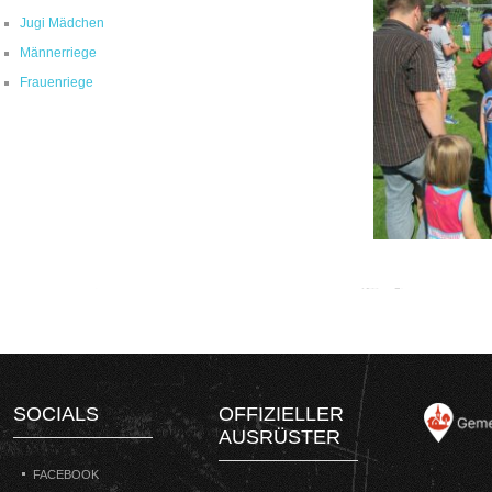
Jugi Mädchen
Männerriege
Frauenriege
SOCIALS
OFFIZIELLER
AUSRÜSTER
FACEBOOK