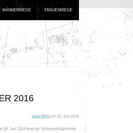
MÄNNERRIEGE
FRAUENRIEGE
ER 2016
Beat Obrist
am
29. Juni 2016
m 28. Juni 2016 fand der Schnellscht Egliswiler