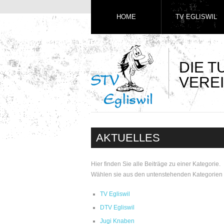
HOME
TV EGLISWIL
DIE 
VEREI
AKTUELLES
Hier finden Sie alle Beiträge zu einer Kategorie.
Wählen sie aus den untenstehenden Kategorien 
TV Egliswil
DTV Egliswil
Jugi Knaben