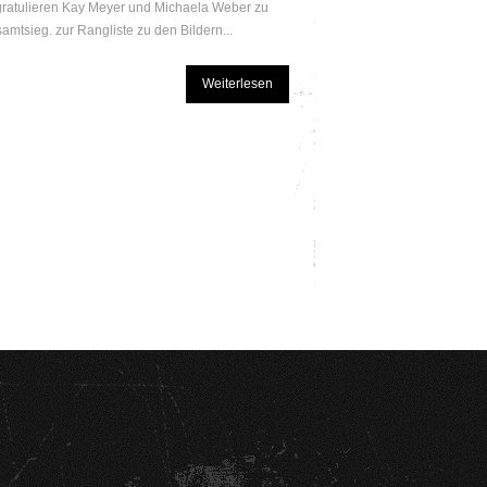
r gratulieren Kay Meyer und Michaela Weber zu
amtsieg. zur Rangliste zu den Bildern...
Weiterlesen