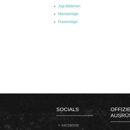
Jugi Mädchen
Männerriege
Frauenriege
SOCIALS
OFFIZI
AUSRÜ
FACEBOOK