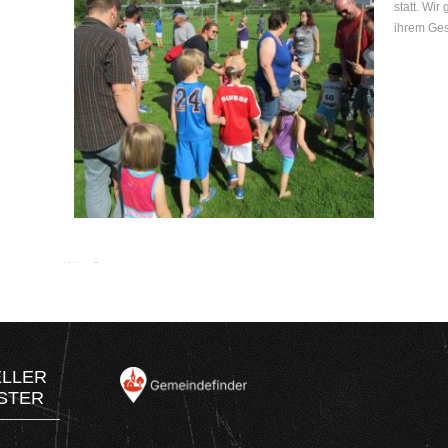
statt. Wi
ihrem Ges
ELLER
STER