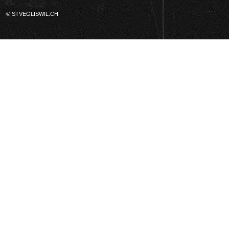
© STVEGLISWIL.CH