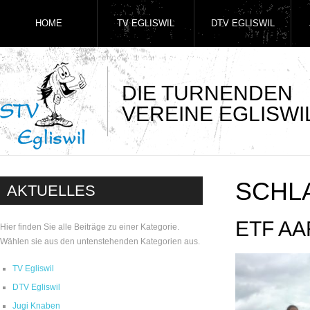
HOME
TV EGLISWIL
DTV EGLISWIL
DIE TURNENDEN
VEREINE EGLISWI
SCHL
AKTUELLES
ETF A
Hier finden Sie alle Beiträge zu einer Kategorie.
Wählen sie aus den untenstehenden Kategorien aus.
TV Egliswil
DTV Egliswil
Jugi Knaben