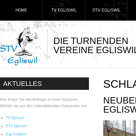
HOME
TV EGLISWIL
DTV EGLISWIL
DIE TURNENDEN
VEREINE EGLISWI
SCHL
AKTUELLES
NEUBE
Hier finden Sie alle Beiträge zu einer Kategorie.
Wählen sie aus den untenstehenden Kategorien aus.
EGLISW
TV Egliswil
DTV Egliswil
Jugi Knaben