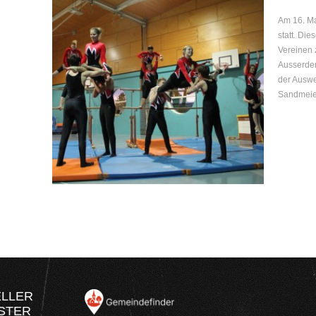
Am 16. Ma
statt. Di
Vereinen 
Ausserde
der Auswe
Sandmeier
ELLER
STER