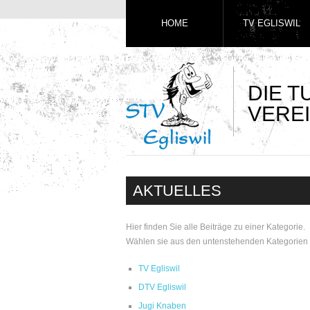
HOME
TV EGLISWIL
DIE 
VEREI
AKTUELLES
Hier finden Sie alle Beiträge zu einer Kategorie.
Wählen sie aus den untenstehenden Kategorien 
TV Egliswil
DTV Egliswil
Jugi Knaben