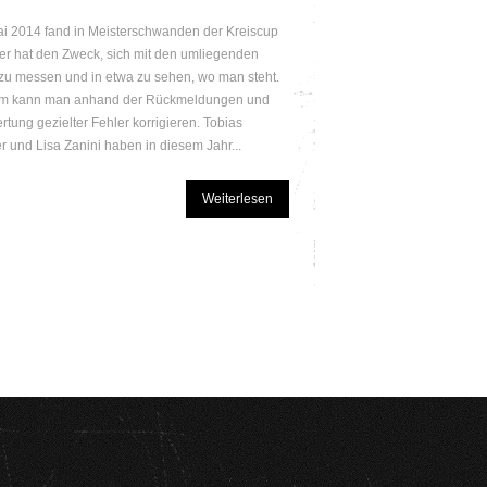
i 2014 fand in Meisterschwanden der Kreiscup
eser hat den Zweck, sich mit den umliegenden
zu messen und in etwa zu sehen, wo man steht.
m kann man anhand der Rückmeldungen und
rtung gezielter Fehler korrigieren. Tobias
 und Lisa Zanini haben in diesem Jahr...
Weiterlesen