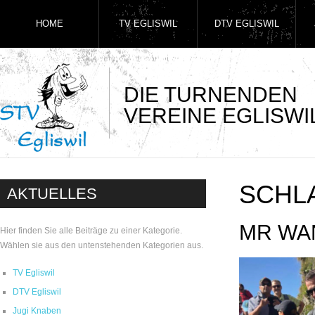
HOME
TV EGLISWIL
DTV EGLISWIL
DIE TURNENDEN
VEREINE EGLISWI
SCHL
AKTUELLES
MR WA
Hier finden Sie alle Beiträge zu einer Kategorie.
Wählen sie aus den untenstehenden Kategorien aus.
TV Egliswil
DTV Egliswil
Jugi Knaben