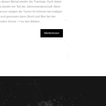
diesen Monat wieder die Trainings. Auch dabei
ts wieder ein Teil der Jahresmeisterschaft. Beim
rcour zeigten die Turner ihr Können bei lustigen
und genossen dann Wurst und Bier bei der
nden Sonne. >>zu den Bildern...
Weiterlesen