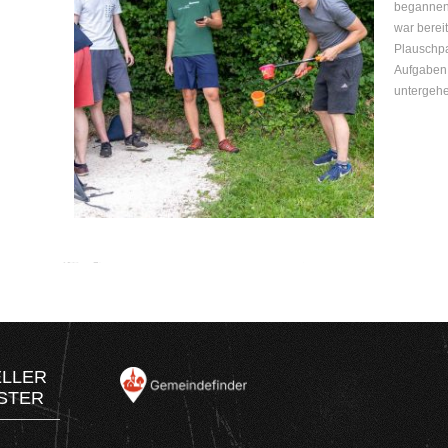
begannen 
war berei
Plauschpa
Aufgaben 
untergehe
ELLER
STER