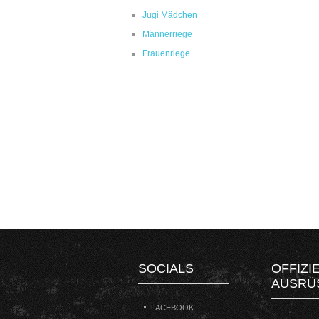
Jugi Mädchen
Männerriege
Frauenriege
SOCIALS
OFFIZI
AUSRÜ
FACEBOOK