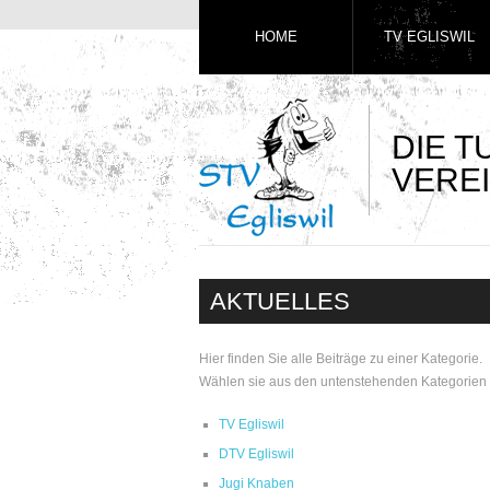
HOME
TV EGLISWIL
DIE 
VEREI
AKTUELLES
Hier finden Sie alle Beiträge zu einer Kategorie.
Wählen sie aus den untenstehenden Kategorien 
TV Egliswil
DTV Egliswil
Jugi Knaben